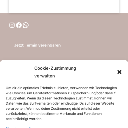
Instagram
Facebook
WhatsApp
Jetzt Termin vereinbaren
Blog
Cookie-Zustimmung
Kollektionen
verwalten
Termin buchen
Über Uns
Um dir ein optimales Erlebnis zu bieten, verwenden wir Technologien
Impressum
wie Cookies, um Geräteinformationen zu speichern und/oder darauf
Datenschutzerklärung (EU)
zuzugreifen. Wenn du diesen Technologien zustimmst, können wir
Daten wie das Surfverhalten oder eindeutige IDs auf dieser Website
Cookie-Richtlinie (EU)
verarbeiten. Wenn du deine Zustimmung nicht erteilst oder
Haftungsausschluss
zurückziehst, können bestimmte Merkmale und Funktionen
Shop
beeinträchtigt werden.
Warenkorb